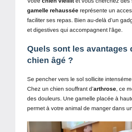
Votre
chien vieillit
et vous cherchez des s
gamelle
rehaussée
représente un access
faciliter ses repas. Bien au-delà d’un gadg
et digestives qui accompagnent l’âge.
Quels sont les avantages 
chien âgé ?
Se pencher vers le sol sollicite intenséme
Chez un chien souffrant d’
arthrose
, ce m
des douleurs. Une gamelle placée à haute
permet à votre animal de manger dans une