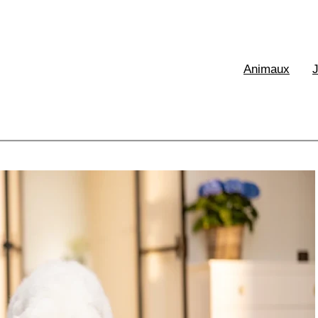
XE France
Animaux
aux & Ecologie