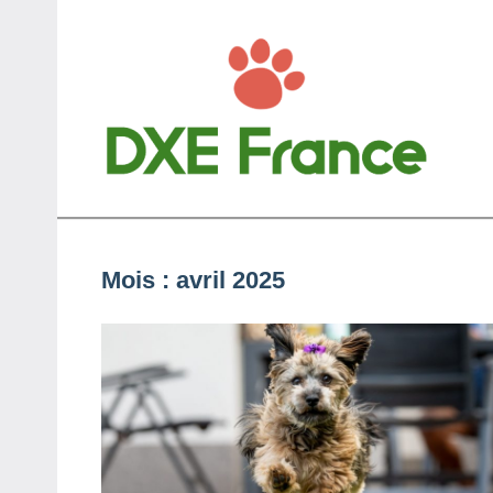
Aller
au
contenu
D
Anim
Mois :
avril 2025