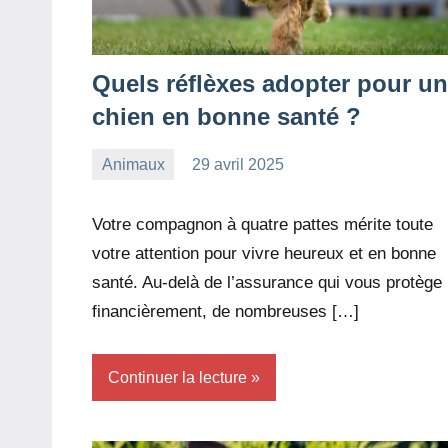
Quels réflèxes adopter pour un
chien en bonne santé ?
Animaux
29 avril 2025
redac-
Aucun
dxef23
commentaire
Votre compagnon à quatre pattes mérite toute
votre attention pour vivre heureux et en bonne
santé. Au-delà de l’assurance qui vous protège
financièrement, de nombreuses […]
Continuer la lecture