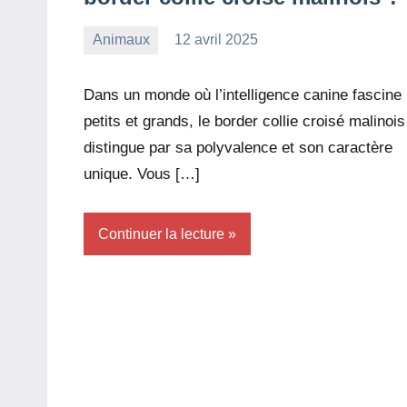
Animaux
12 avril 2025
redac-
Aucun
dxef23
commentaire
Dans un monde où l’intelligence canine fascine
petits et grands, le border collie croisé malinois
distingue par sa polyvalence et son caractère
unique. Vous […]
Continuer la lecture