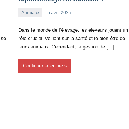
Animaux
5 avril 2025
redac-
Aucun
dxef23
commentaire
Dans le monde de l’élevage, les éleveurs jouent un
 se
rôle crucial, veillant sur la santé et le bien-être de
leurs animaux. Cependant, la gestion de […]
Continuer la lecture