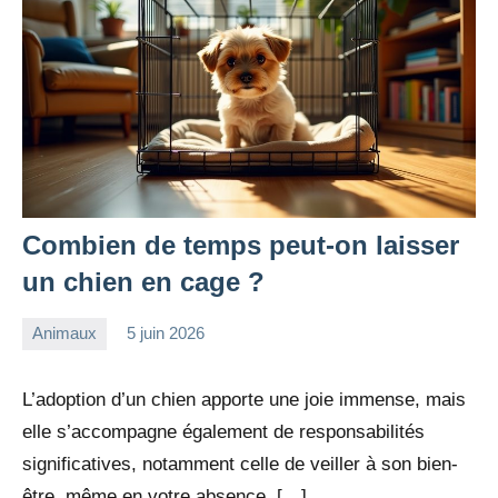
Combien de temps peut-on laisser
un chien en cage ?
Animaux
5 juin 2026
redac-
Aucun
dxef23
commentaire
L’adoption d’un chien apporte une joie immense, mais
elle s’accompagne également de responsabilités
significatives, notamment celle de veiller à son bien-
être, même en votre absence. […]