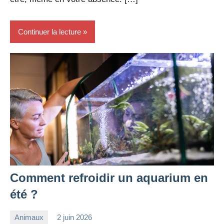
Continuer la lecture
Comment refroidir un aquarium en
été ?
Animaux
2 juin 2026
redac-
Aucun