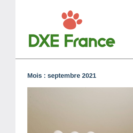
Aller
au
contenu
D
Anim
Mois :
septembre 2021