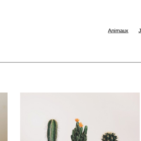
XE France
Animaux
aux & Ecologie