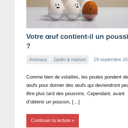
Votre œuf contient-il un pouss
?
Animaux
Jardin & maison
29 septembre 2
redac-
Aucun
dxef23
commentaire
Comme bien de volailles, les poules pondent d
œufs pour donner des œufs qui deviendront peu
être plus tard des poussins. Cependant, avant
d’obtenir un poussin, […]
Continuer la lecture