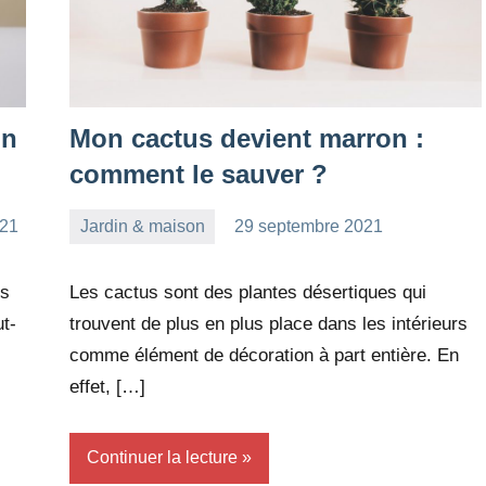
in
Mon cactus devient marron :
comment le sauver ?
021
Jardin & maison
29 septembre 2021
redac-
Aucun
dxef23
commentaire
es
Les cactus sont des plantes désertiques qui
t-
trouvent de plus en plus place dans les intérieurs
comme élément de décoration à part entière. En
effet, […]
Continuer la lecture