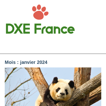
Aller
au
contenu
DXE France
Menu
Animaux & Ecologie
Mois :
janvier 2024