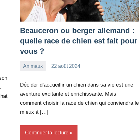
Beauceron ou berger allemand :
quelle race de chien est fait pour
vous ?
Animaux
22 août 2024
redac-
Aucun
 son
dxef23
commentaire
Décider d’accueillir un chien dans sa vie est une
.
aventure excitante et enrichissante. Mais
chat
comment choisir la race de chien qui conviendra le
mieux à […]
Continuer la lecture