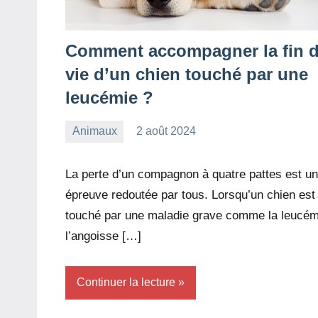
Comment accompagner la fin 
vie d’un chien touché par une
leucémie ?
Animaux
2 août 2024
redac-
Aucun
dxef23
commentaire
La perte d’un compagnon à quatre pattes est u
épreuve redoutée par tous. Lorsqu’un chien est
touché par une maladie grave comme la leucém
l’angoisse […]
Continuer la lecture