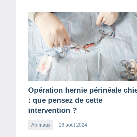
Opération hernie périnéale chi
: que pensez de cette
intervention ?
Animaux
16 août 2024
redac-
Aucun