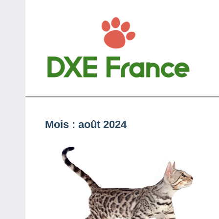
Aller
au
contenu
D
Anim
Mois :
août 2024