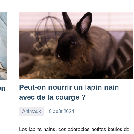
Peut-on nourrir un lapin nain
en
avec de la courge ?
Animaux
9 août 2024
redac-
Aucun
dxef23
commentaire
Les lapins nains, ces adorables petites boules de