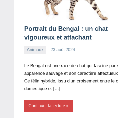
Portrait du Bengal : un chat
vigoureux et attachant
Animaux
23 août 2024
redac-
Aucun
dxef23
commentaire
Le Bengal est une race de chat qui fascine par
apparence sauvage et son caractère affectueux
Ce félin hybride, issu d’un croisement entre le 
domestique et […]
Continuer la lecture