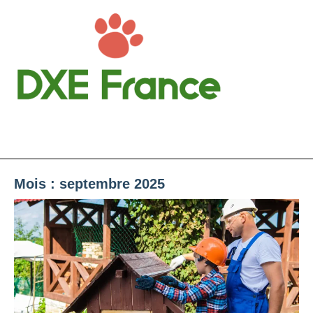
Aller
au
contenu
DXE France
Menu
Animaux & Ecologie
Mois :
septembre 2025