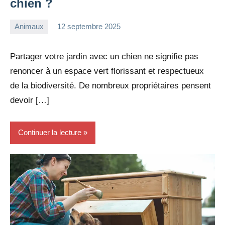
chien ?
Animaux
12 septembre 2025
redac-
Aucun
dxef23
commentaire
Partager votre jardin avec un chien ne signifie pas
renoncer à un espace vert florissant et respectueux
de la biodiversité. De nombreux propriétaires pensent
devoir […]
Continuer la lecture